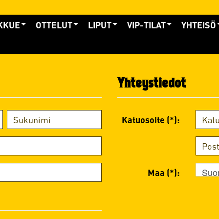
KKUE
OTTELUT
LIPUT
VIP-TILAT
YHTEISÖ
Yhteystiedot
Katuosoite (*):
Suo
Maa (*):