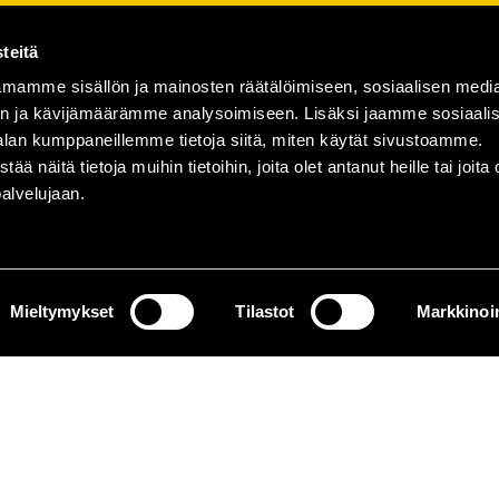
teitä
mamme sisällön ja mainosten räätälöimiseen, sosiaalisen medi
n ja kävijämäärämme analysoimiseen. Lisäksi jaamme sosiaali
alan kumppaneillemme tietoja siitä, miten käytät sivustoamme.
näitä tietoja muihin tietoihin, joita olet antanut heille tai joita 
palvelujaan.
Mieltymykset
Tilastot
Markkinoin