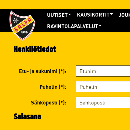
KAUSIKORTIT
UUTISET
JOU
RAVINTOLAPALVELUT
Henkilötiedot
Etu- ja sukunimi (*):
Puhelin (*):
Sähköposti (*):
Salasana