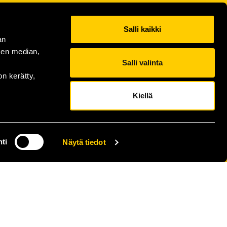
Salli kaikki
an
sen median,
Salli valinta
on kerätty,
Kiellä
ti
Näytä tiedot