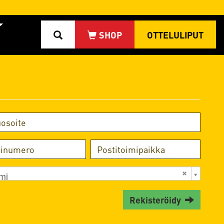
OTTELULIPUT
mi
Rekisteröidy