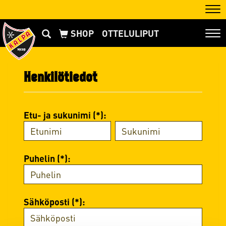
Nav
OTTELULIPUT
Nav
Henkilötiedot
Etu- ja sukunimi (*):
Puhelin (*):
Sähköposti (*):