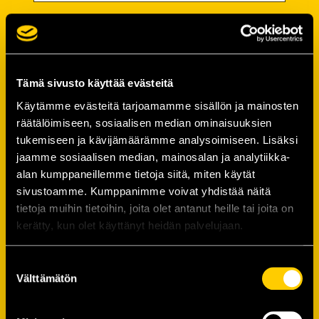
Salasana
Salasana (*):
Tämä sivusto käyttää evästeitä
Käytämme evästeitä tarjoamamme sisällön ja mainosten
räätälöimiseen, sosiaalisen median ominaisuuksien
Vahvista salasana (*):
tukemiseen ja kävijämäärämme analysoimiseen. Lisäksi
jaamme sosiaalisen median, mainosalan ja analytiikka-
alan kumppaneillemme tietoja siitä, miten käytät
Yhteystiedot
sivustoamme. Kumppanimme voivat yhdistää näitä
tietoja muihin tietoihin, joita olet antanut heille tai joita on
kerätty, kun olet käyttänyt heidän palvelujaan.
Katuosoite (*):
Suostumuksen
Välttämätön
valinta