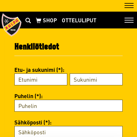
Nav
OTTELULIPUT
Nav
Henkilötiedot
Etu- ja sukunimi (*):
Puhelin (*):
Sähköposti (*):