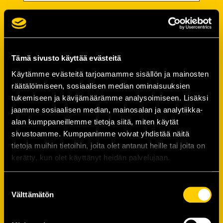
Salasana
Salasana (*):
Tämä sivusto käyttää evästeitä
Käytämme evästeitä tarjoamamme sisällön ja mainosten
räätälöimiseen, sosiaalisen median ominaisuuksien
Vahvista salasana (*):
tukemiseen ja kävijämäärämme analysoimiseen. Lisäksi
jaamme sosiaalisen median, mainosalan ja analytiikka-
alan kumppaneillemme tietoja siitä, miten käytät
Yhteystiedot
sivustoamme. Kumppanimme voivat yhdistää näitä
tietoja muihin tietoihin, joita olet antanut heille tai joita on
kerätty, kun olet käyttänyt heidän palvelujaan.
Katuosoite (*):
Suostumuksen
Välttämätön
valinta