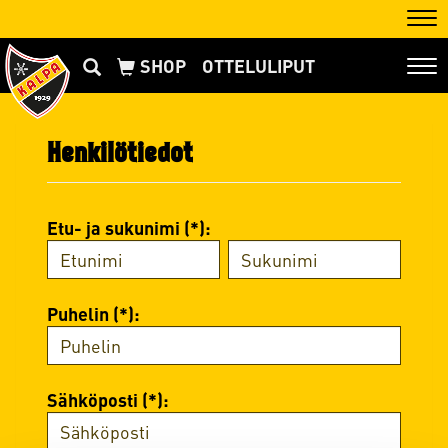
Nav
OTTELULIPUT
Nav
Henkilötiedot
Etu- ja sukunimi (*):
Puhelin (*):
Sähköposti (*):