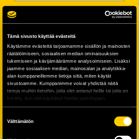
Salasana
Salasana (*):
Tämä sivusto käyttää evästeitä
Käytämme evästeitä tarjoamamme sisällön ja mainosten
räätälöimiseen, sosiaalisen median ominaisuuksien
Vahvista salasana (*):
tukemiseen ja kävijämäärämme analysoimiseen. Lisäksi
jaamme sosiaalisen median, mainosalan ja analytiikka-
alan kumppaneillemme tietoja siitä, miten käytät
Yhteystiedot
sivustoamme. Kumppanimme voivat yhdistää näitä
tietoja muihin tietoihin, joita olet antanut heille tai joita on
kerätty, kun olet käyttänyt heidän palvelujaan.
Katuosoite (*):
Suostumuksen
Välttämätön
valinta