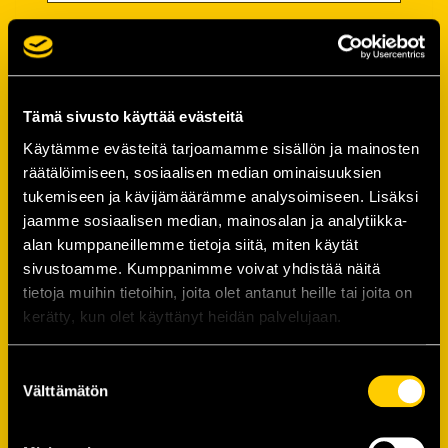
Salasana
Salasana (*):
Tämä sivusto käyttää evästeitä
Käytämme evästeitä tarjoamamme sisällön ja mainosten
räätälöimiseen, sosiaalisen median ominaisuuksien
Vahvista salasana (*):
tukemiseen ja kävijämäärämme analysoimiseen. Lisäksi
jaamme sosiaalisen median, mainosalan ja analytiikka-
alan kumppaneillemme tietoja siitä, miten käytät
Yhteystiedot
sivustoamme. Kumppanimme voivat yhdistää näitä
tietoja muihin tietoihin, joita olet antanut heille tai joita on
kerätty, kun olet käyttänyt heidän palvelujaan.
Katuosoite (*):
Suostumuksen
Välttämätön
valinta