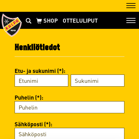
Nav
OTTELULIPUT
Nav
Henkilötiedot
Etu- ja sukunimi (*):
Puhelin (*):
Sähköposti (*):