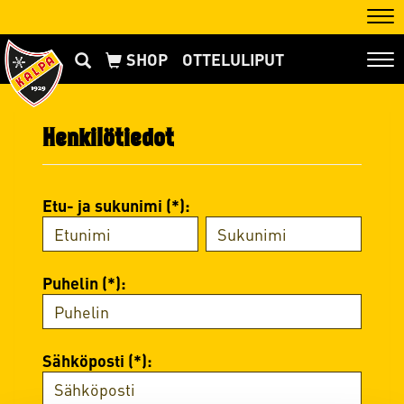
Nav
OTTELULIPUT
Nav
Henkilötiedot
Etu- ja sukunimi (*):
Puhelin (*):
Sähköposti (*):