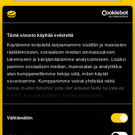
Salasana
Salasana (*):
Tämä sivusto käyttää evästeitä
Käytämme evästeitä tarjoamamme sisällön ja mainosten
räätälöimiseen, sosiaalisen median ominaisuuksien
Vahvista salasana (*):
tukemiseen ja kävijämäärämme analysoimiseen. Lisäksi
jaamme sosiaalisen median, mainosalan ja analytiikka-
alan kumppaneillemme tietoja siitä, miten käytät
Yhteystiedot
sivustoamme. Kumppanimme voivat yhdistää näitä
tietoja muihin tietoihin, joita olet antanut heille tai joita on
kerätty, kun olet käyttänyt heidän palvelujaan.
Katuosoite (*):
Suostumuksen
Välttämätön
valinta