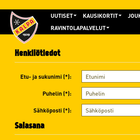
UUTISET
KAUSIKORTIT
JOU
RAVINTOLAPALVELUT
Henkilötiedot
Etu- ja sukunimi (*):
Puhelin (*):
Sähköposti (*):
Salasana