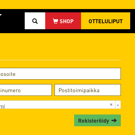
OTTELULIPUT
mi
Rekisteröidy