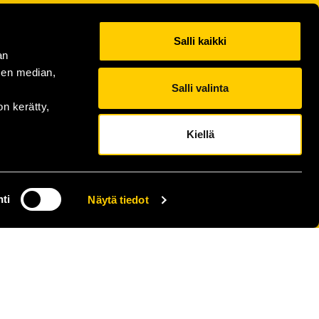
Salli kaikki
an
sen median,
Salli valinta
on kerätty,
Kiellä
ti
Näytä tiedot