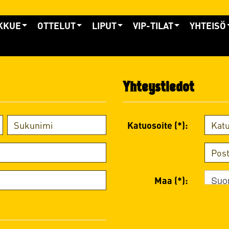
KKUE
OTTELUT
LIPUT
VIP-TILAT
YHTEISÖ
Yhteystiedot
Katuosoite (*):
Suo
Maa (*):