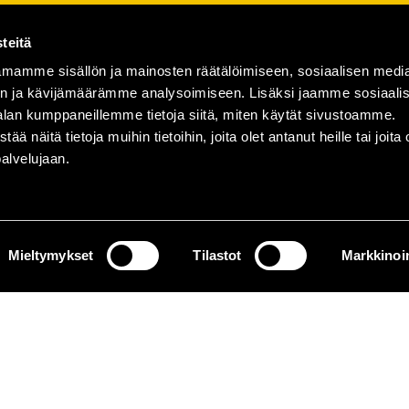
teitä
mamme sisällön ja mainosten räätälöimiseen, sosiaalisen medi
n ja kävijämäärämme analysoimiseen. Lisäksi jaamme sosiaali
alan kumppaneillemme tietoja siitä, miten käytät sivustoamme.
näitä tietoja muihin tietoihin, joita olet antanut heille tai joita 
palvelujaan.
Mieltymykset
Tilastot
Markkinoin