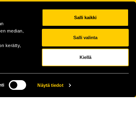
Salli kaikki
an
sen median,
Salli valinta
on kerätty,
Kiellä
ti
Näytä tiedot