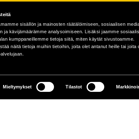
teitä
mamme sisällön ja mainosten räätälöimiseen, sosiaalisen medi
n ja kävijämäärämme analysoimiseen. Lisäksi jaamme sosiaali
alan kumppaneillemme tietoja siitä, miten käytät sivustoamme.
näitä tietoja muihin tietoihin, joita olet antanut heille tai joita 
palvelujaan.
Mieltymykset
Tilastot
Markkinoin