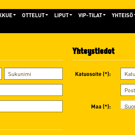
KKUE
OTTELUT
LIPUT
VIP-TILAT
YHTEISÖ
Yhteystiedot
Katuosoite (*):
Suo
Maa (*):