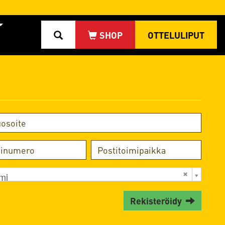
OTTELULIPUT
mi
Rekisteröidy