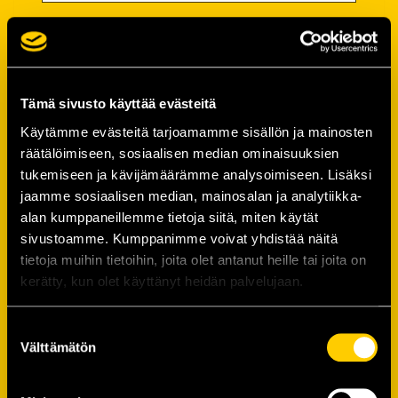
Salasana
Salasana (*):
Tämä sivusto käyttää evästeitä
Käytämme evästeitä tarjoamamme sisällön ja mainosten
räätälöimiseen, sosiaalisen median ominaisuuksien
Vahvista salasana (*):
tukemiseen ja kävijämäärämme analysoimiseen. Lisäksi
jaamme sosiaalisen median, mainosalan ja analytiikka-
alan kumppaneillemme tietoja siitä, miten käytät
Yhteystiedot
sivustoamme. Kumppanimme voivat yhdistää näitä
tietoja muihin tietoihin, joita olet antanut heille tai joita on
kerätty, kun olet käyttänyt heidän palvelujaan.
Katuosoite (*):
Suostumuksen
Välttämätön
valinta