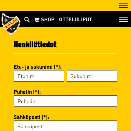
Nav
OTTELULIPUT
Nav
Henkilötiedot
Etu- ja sukunimi (*):
Puhelin (*):
Sähköposti (*):