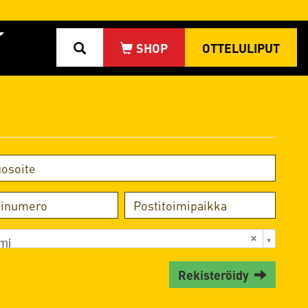
OTTELULIPUT
mi
Rekisteröidy