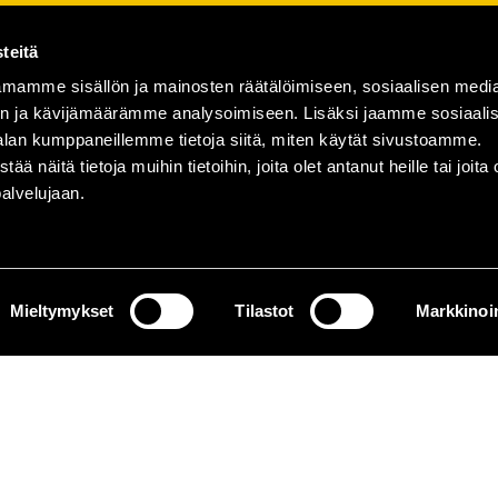
teitä
mamme sisällön ja mainosten räätälöimiseen, sosiaalisen medi
n ja kävijämäärämme analysoimiseen. Lisäksi jaamme sosiaali
alan kumppaneillemme tietoja siitä, miten käytät sivustoamme.
näitä tietoja muihin tietoihin, joita olet antanut heille tai joita 
palvelujaan.
Mieltymykset
Tilastot
Markkinoin