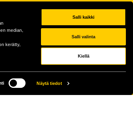
Salli kaikki
an
sen median,
Salli valinta
on kerätty,
Kiellä
ti
Näytä tiedot