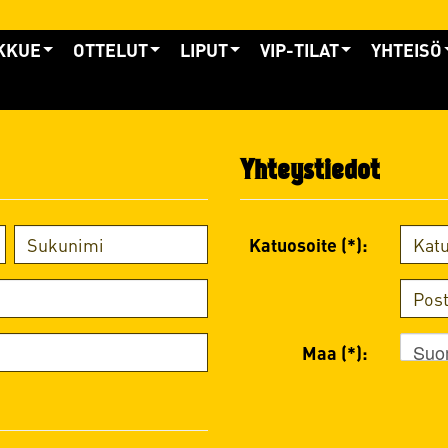
KKUE
OTTELUT
LIPUT
VIP-TILAT
YHTEISÖ
Yhteystiedot
Katuosoite (*):
Suo
Maa (*):