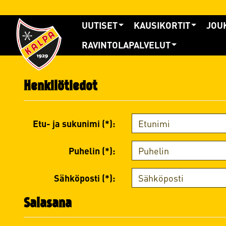
UUTISET
KAUSIKORTIT
JOU
RAVINTOLAPALVELUT
Henkilötiedot
Etu- ja sukunimi (*):
Puhelin (*):
Sähköposti (*):
Salasana