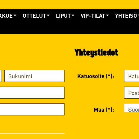
KKUE
OTTELUT
LIPUT
VIP-TILAT
YHTEISÖ
Yhteystiedot
Katuosoite (*):
Suo
Maa (*):