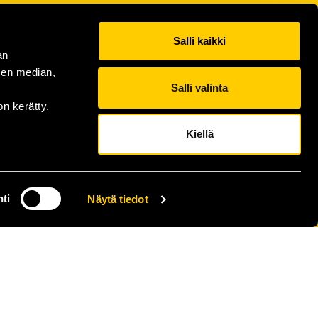
Salli kaikki
an
sen median,
Salli valinta
on kerätty,
Kiellä
ti
Näytä tiedot