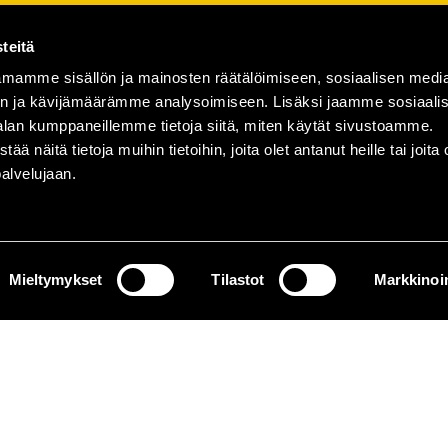
teitä
mamme sisällön ja mainosten räätälöimiseen, sosiaalisen medi
n ja kävijämäärämme analysoimiseen. Lisäksi jaamme sosiaali
alan kumppaneillemme tietoja siitä, miten käytät sivustoamme.
näitä tietoja muihin tietoihin, joita olet antanut heille tai joita 
palvelujaan.
Mieltymykset
Tilastot
Markkinoin