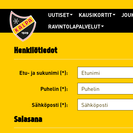
UUTISET
KAUSIKORTIT
JOU
RAVINTOLAPALVELUT
Henkilötiedot
Etu- ja sukunimi (*):
Puhelin (*):
Sähköposti (*):
Salasana