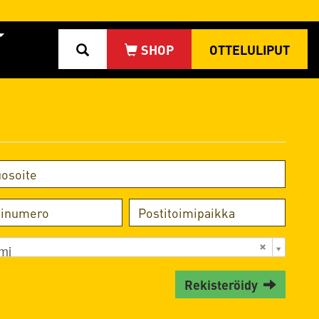
OTTELULIPUT
mi
Rekisteröidy