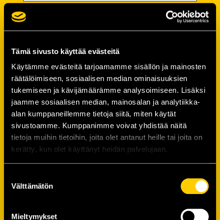
Password
Password (*):
Tämä sivusto käyttää evästeitä
Käytämme evästeitä tarjoamamme sisällön ja mainosten
räätälöimiseen, sosiaalisen median ominaisuuksien
tukemiseen ja kävijämäärämme analysoimiseen. Lisäksi
Confirm password (*):
jaamme sosiaalisen median, mainosalan ja analytiikka-
alan kumppaneillemme tietoja siitä, miten käytät
sivustoamme. Kumppanimme voivat yhdistää näitä
Contact information
tietoja muihin tietoihin, joita olet antanut heille tai joita on
kerätty, kun olet käyttänyt heidän palvelujaan.
Street address (*):
Suostumuksen
Välttämätön
valinta
Mieltymykset