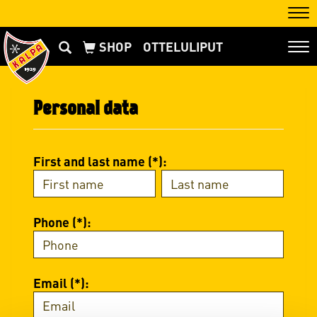
Nav
OTTELULIPUT
Nav
Personal data
First and last name (*):
Phone (*):
Email (*):