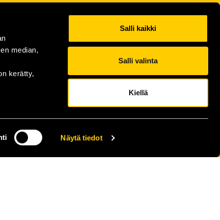
Salli kaikki
an
sen median,
Salli valinta
on kerätty,
Kiellä
ti
Näytä tiedot