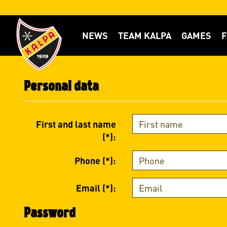
NEWS
TEAM KALPA
GAMES
F
Personal data
First and last name
(*):
Phone (*):
Email (*):
Password