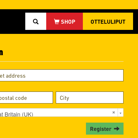
OTTELULIPUT
n
t Britain (UK)
Register