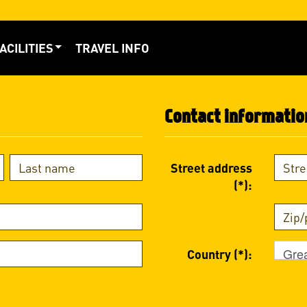
ACILITIES
TRAVEL INFO
Contact informatio
Street address
(*):
Grea
Country (*):