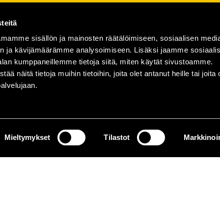
teitä
mamme sisällön ja mainosten räätälöimiseen, sosiaalisen medi
n ja kävijämäärämme analysoimiseen. Lisäksi jaamme sosiaali
alan kumppaneillemme tietoja siitä, miten käytät sivustoamme.
näitä tietoja muihin tietoihin, joita olet antanut heille tai joita 
palvelujaan.
Mieltymykset
Tilastot
Markkinoin