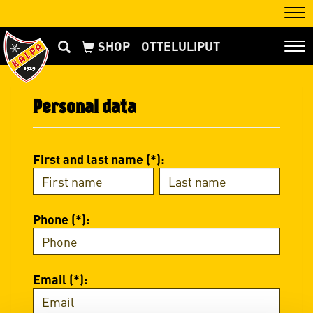
Nav
OTTELULIPUT
Nav
Personal data
First and last name (*):
Phone (*):
Email (*):