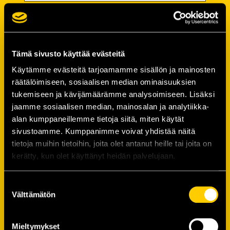
Password
Password (*):
Tämä sivusto käyttää evästeitä
Käytämme evästeitä tarjoamamme sisällön ja mainosten
räätälöimiseen, sosiaalisen median ominaisuuksien
tukemiseen ja kävijämäärämme analysoimiseen. Lisäksi
Confirm password (*):
jaamme sosiaalisen median, mainosalan ja analytiikka-
alan kumppaneillemme tietoja siitä, miten käytät
sivustoamme. Kumppanimme voivat yhdistää näitä
Contact information
tietoja muihin tietoihin, joita olet antanut heille tai joita on
kerätty, kun olet käyttänyt heidän palvelujaan.
Street address (*):
Suostumuksen
Välttämätön
valinta
Mieltymykset