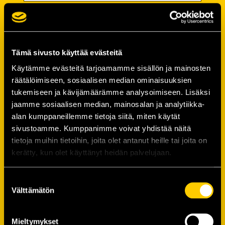
Password
Password (*):
Tämä sivusto käyttää evästeitä
Käytämme evästeitä tarjoamamme sisällön ja mainosten
räätälöimiseen, sosiaalisen median ominaisuuksien
tukemiseen ja kävijämäärämme analysoimiseen. Lisäksi
Confirm password (*):
jaamme sosiaalisen median, mainosalan ja analytiikka-
alan kumppaneillemme tietoja siitä, miten käytät
sivustoamme. Kumppanimme voivat yhdistää näitä
Contact information
tietoja muihin tietoihin, joita olet antanut heille tai joita on
kerätty, kun olet käyttänyt heidän palvelujaan.
Street address (*):
Suostumuksen
Välttämätön
valinta
Mieltymykset