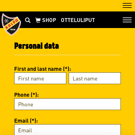
Nav
OTTELULIPUT
Nav
Personal data
First and last name (*):
Phone (*):
Email (*):