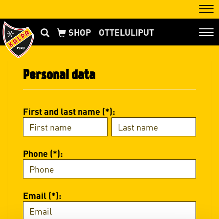
Nav
OTTELULIPUT
Nav
Personal data
First and last name (*):
Phone (*):
Email (*):