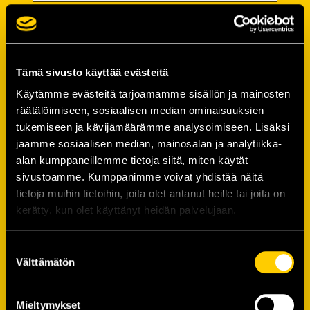
Password
Password (*):
Tämä sivusto käyttää evästeitä
Käytämme evästeitä tarjoamamme sisällön ja mainosten
räätälöimiseen, sosiaalisen median ominaisuuksien
tukemiseen ja kävijämäärämme analysoimiseen. Lisäksi
Confirm password (*):
jaamme sosiaalisen median, mainosalan ja analytiikka-
alan kumppaneillemme tietoja siitä, miten käytät
sivustoamme. Kumppanimme voivat yhdistää näitä
Contact information
tietoja muihin tietoihin, joita olet antanut heille tai joita on
kerätty, kun olet käyttänyt heidän palvelujaan.
Street address (*):
Suostumuksen
Välttämätön
valinta
Mieltymykset