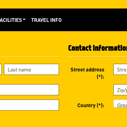
ACILITIES
TRAVEL INFO
Contact informatio
Street address
(*):
Grea
Country (*):