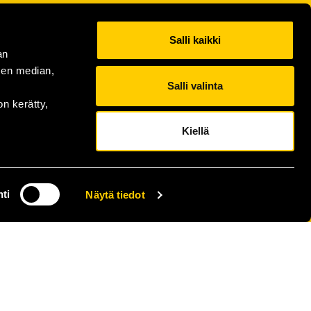
Salli kaikki
an
sen median,
Salli valinta
on kerätty,
Kiellä
ti
Näytä tiedot