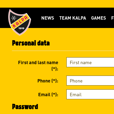
NEWS
TEAM KALPA
GAMES
F
Personal data
First and last name
(*):
Phone (*):
Email (*):
Password