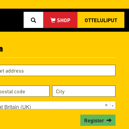
OTTELULIPUT
n
t Britain (UK)
Register