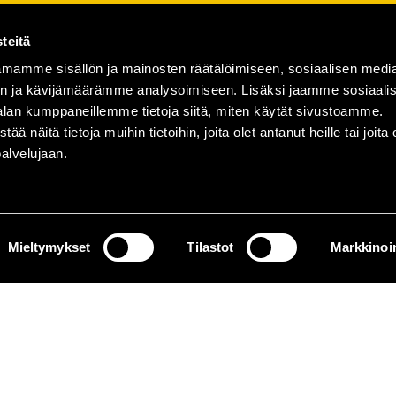
teitä
mamme sisällön ja mainosten räätälöimiseen, sosiaalisen medi
n ja kävijämäärämme analysoimiseen. Lisäksi jaamme sosiaali
alan kumppaneillemme tietoja siitä, miten käytät sivustoamme.
näitä tietoja muihin tietoihin, joita olet antanut heille tai joita 
palvelujaan.
Mieltymykset
Tilastot
Markkinoin