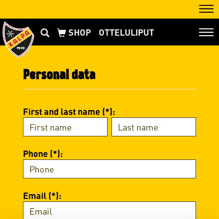
Nav
OTTELULIPUT
Nav
Personal data
First and last name (*):
Phone (*):
Email (*):