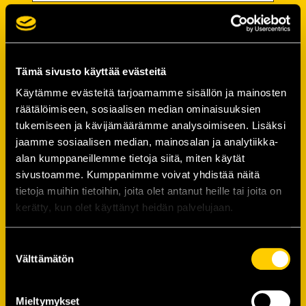
Password
Password (*):
Tämä sivusto käyttää evästeitä
Käytämme evästeitä tarjoamamme sisällön ja mainosten
räätälöimiseen, sosiaalisen median ominaisuuksien
tukemiseen ja kävijämäärämme analysoimiseen. Lisäksi
Confirm password (*):
jaamme sosiaalisen median, mainosalan ja analytiikka-
alan kumppaneillemme tietoja siitä, miten käytät
sivustoamme. Kumppanimme voivat yhdistää näitä
Contact information
tietoja muihin tietoihin, joita olet antanut heille tai joita on
kerätty, kun olet käyttänyt heidän palvelujaan.
Street address (*):
Suostumuksen
Välttämätön
valinta
Mieltymykset