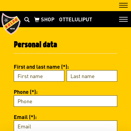
Nav
OTTELULIPUT
Nav
Personal data
First and last name (*):
Phone (*):
Email (*):