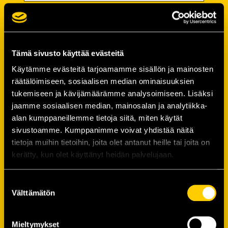
Password
Password (*):
Tämä sivusto käyttää evästeitä
Käytämme evästeitä tarjoamamme sisällön ja mainosten
räätälöimiseen, sosiaalisen median ominaisuuksien
tukemiseen ja kävijämäärämme analysoimiseen. Lisäksi
Confirm password (*):
jaamme sosiaalisen median, mainosalan ja analytiikka-
alan kumppaneillemme tietoja siitä, miten käytät
sivustoamme. Kumppanimme voivat yhdistää näitä
Contact information
tietoja muihin tietoihin, joita olet antanut heille tai joita on
kerätty, kun olet käyttänyt heidän palvelujaan.
Street address (*):
Suostumuksen
Välttämätön
valinta
Mieltymykset