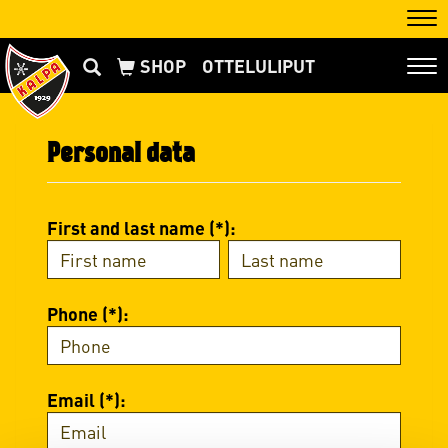
Nav
OTTELULIPUT
Nav
Personal data
First and last name (*):
Phone (*):
Email (*):