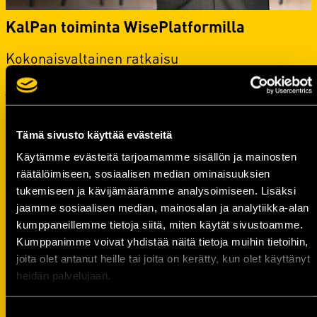
KalPan toiminta WisePlatformilla
Kokonaisvaltainen ratkaisu
asiakkuudenhallintaan, myyntiin, markkinointiin
ja taloushallintoon. Kaikki helppokäyttöisesti
samassa järjestelmässä, samoilla logiikoilla ja
käyttäjätunnuksilla. Tutustu järjestelmän osa-
alueisiin!
Tämä sivusto käyttää evästeitä
Käytämme evästeitä tarjoamamme sisällön ja mainosten
Lue lisää
räätälöimiseen, sosiaalisen median ominaisuuksien
tukemiseen ja kävijämäärämme analysoimiseen. Lisäksi
jaamme sosiaalisen median, mainosalan ja analytiikka-alan
kumppaneillemme tietoja siitä, miten käytät sivustoamme.
Kumppanimme voivat yhdistää näitä tietoja muihin tietoihin,
TILASTOT
joita olet antanut heille tai joita on kerätty, kun olet käyttänyt
heidän palvelujaan.
Suostumuksen